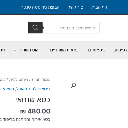
דף הבית
צור קשר
קבוצת נירוסטה סנטר
Products
search
גיימינג
כיסאות בר
כסאות משרדיים
ריהוט משרדי
ריה
כמות
עמוד הבית
/
ריהוט לבית
/
כיס
של
כיסאות לפינת אוכל
,
כסא אור
כסא
כסא שנחאי
שנחאי
₪
480.00
כסא אירוח והמתנה בריפוד ב