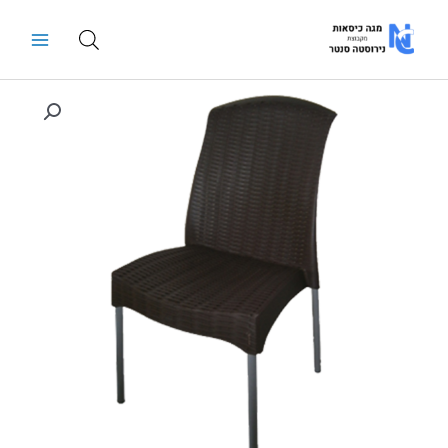
ילוג
Main
תוכן
Menu
כמות
של
כסא
פלסטיק
דגם
ונוס