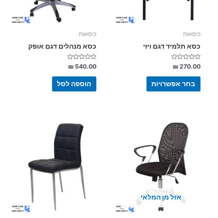
לבחור
את
האפשרויות
בעמוד
כיסאות
כיסאות
המוצר
כסא תלמיד דגם ויזי
כסא מנהלים דגם אופק
דורג
דורג
₪
540.00
₪
270.00
0
0
מתוך
מתוך
5
5
בחר אפשרויות
הוספה לסל
אזל מן המלאי