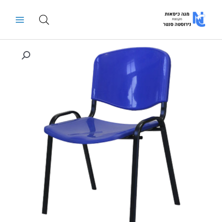
ילוג
Main
תוכן
Menu
כמות
של
כסא
פלסטיק
דגם
ויזי