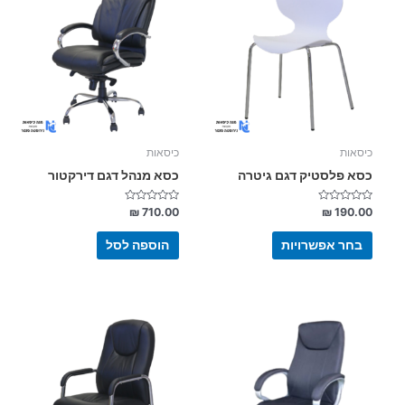
יש
מספר
סוגים.
ניתן
לבחור
את
האפשרויות
בעמוד
כיסאות
כיסאות
המוצר
כסא פלסטיק דגם גיטרה
כסא מנהל דגם דירקטור
דורג
דורג
₪
710.00
₪
190.00
0
0
מתוך
מתוך
5
5
בחר אפשרויות
הוספה לסל