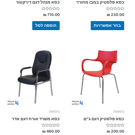
המוצר
כסא פלסטיק במבו מחורר
כסא מנהל דגם דירקטור
דורג
דורג
₪
710.00
₪
230.00
0
0
מתוך
מתוך
5
5
בחר אפשרויות
הוספה לסל
למוצר
זה
יש
מספר
סוגים.
ניתן
לבחור
את
האפשרויות
בעמוד
כיסאות
כיסאות
המוצר
כסא פלסטיק דגם ג'ים
כסא משרד אורח דגם אדר
דורג
דורג
₪
460.00
₪
200.00
0
0