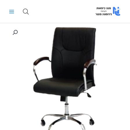
ילוג
Main
תוכן
Menu
כמות
של
כסא
מנהל
דגם
צמרת