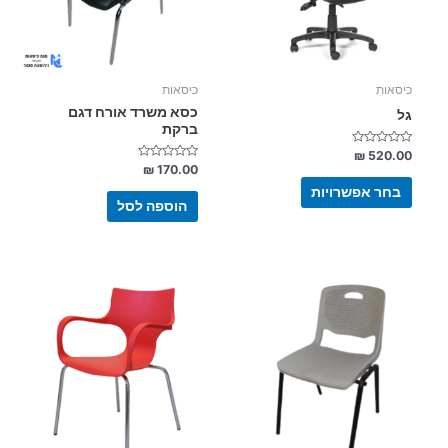
לבחור
את
האפשרויות
בעמוד
כיסאות
כיסאות
המוצר
כסא משרד אורח דגם
גל
ברקת
דורג
₪
520.00
0
דורג
₪
170.00
מתוך
0
5
מתוך
בחר אפשרויות
5
הוספה לסל
למוצר
למוצר
זה
זה
יש
יש
מספר
מספר
סוגים.
סוגים.
ניתן
ניתן
לבחור
לבחור
את
את