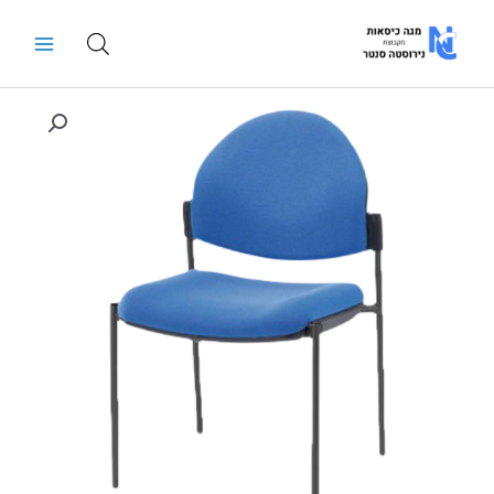
ילוג
Main
תוכן
Menu
כמות
של
כסא
אורח
למשרד
דגם
רקפת
מורן