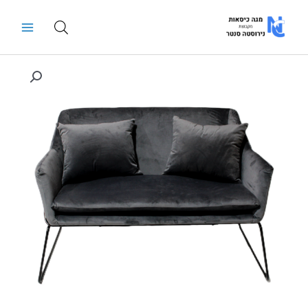
ילוג
Main
תוכן
Menu
כמות
של
כורסא
למשרד
מדגם
אולימפוס
דו
מושבי