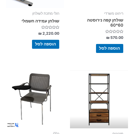
ריהוט משרדי
רגלי מתכת לשולחן
שולחן קפה נירוסטה
שולחן עמידה חשמלי
60*60
דורג
₪
2,220.00
0
דורג
₪
570.00
מתוך
0
5
מתוך
הוספה לסל
5
הוספה לסל
למוצר
זה
יש
מספר
סוגים.
ניתן
לבחור
את
האפשרויות
בעמוד
מזנונים
כללי