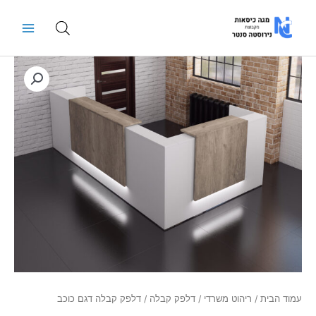
ילוג
Main
תוכן
Menu
כמות
של
דלפק
קבלה
דגם
כוכב
עמוד הבית
/
ריהוט משרדי
/
דלפק קבלה
/ דלפק קבלה דגם כוכב