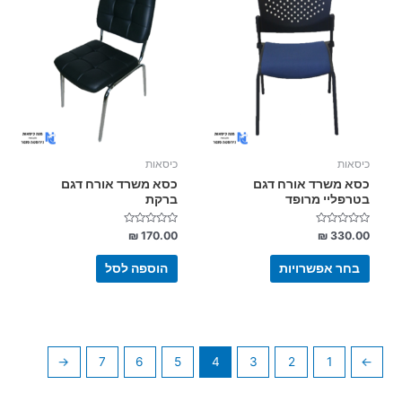
זה
יש
מספר
סוגים.
ניתן
לבחור
את
האפשרויות
בעמוד
כיסאות
כיסאות
המוצר
כסא משרד אורח דגם
כסא משרד אורח דגם
בטרפליי מרופד
ברקת
דורג
דורג
₪
170.00
₪
330.00
0
0
מתוך
מתוך
5
5
בחר אפשרויות
הוספה לסל
←
7
6
5
4
3
2
1
→