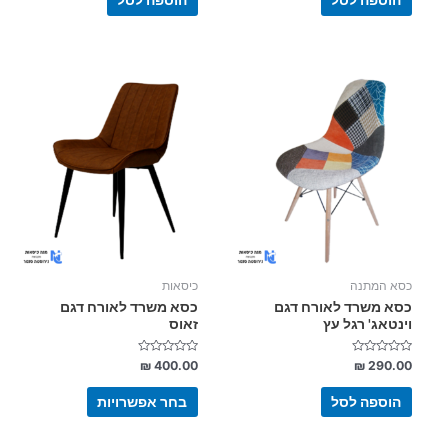
הוספה לסל
הוספה לסל
למוצר
זה
יש
מספר
סוגים.
ניתן
לבחור
את
האפשרויות
בעמוד
כסא המתנה
כיסאות
המוצר
כסא משרד לאורח דגם
כסא משרד לאורח דגם
וינטאג' רגל עץ
זאוס
דורג
דורג
₪
400.00
₪
290.00
0
0
מתוך
מתוך
5
5
הוספה לסל
בחר אפשרויות