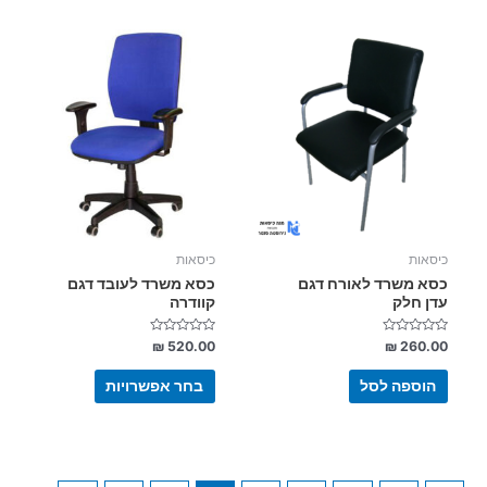
למוצר
זה
יש
מספר
סוגים.
ניתן
לבחור
את
האפשרויות
בעמוד
כיסאות
כיסאות
המוצר
כסא משרד לאורח דגם
כסא משרד לעובד דגם
עדן חלק
קוודרה
דורג
דורג
₪
520.00
₪
260.00
0
0
מתוך
מתוך
5
5
הוספה לסל
בחר אפשרויות