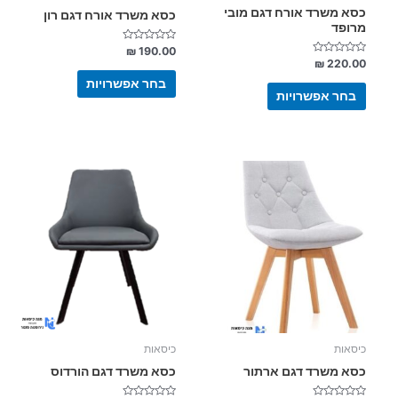
המוצר
המוצר
כסא משרד אורח דגם מובי
כסא משרד אורח דגם רון
מרופד
דורג
₪
190.00
0
דורג
₪
220.00
מתוך
0
5
מתוך
בחר אפשרויות
5
בחר אפשרויות
למוצר
זה
יש
מספר
סוגים.
ניתן
לבחור
את
האפשרויות
בעמוד
כיסאות
כיסאות
המוצר
כסא משרד דגם ארתור
כסא משרד דגם הורדוס