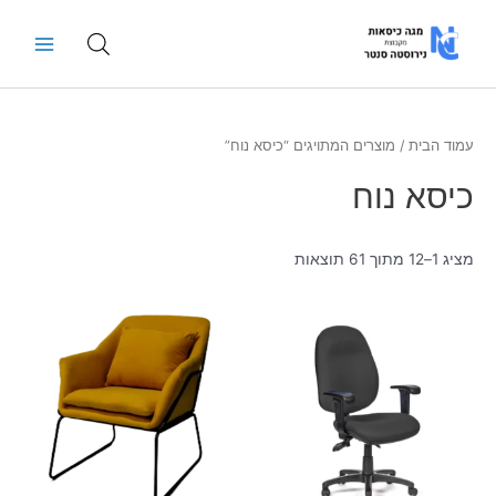
ילוג
Main
תוכן
Menu
עמוד הבית
/ מוצרים המתויגים “כיסא נוח”
כיסא נוח
מציג 1–12 מתוך 61 תוצאות
למוצר
למוצר
זה
זה
יש
יש
מספר
מספר
סוגים.
סוגים.
ניתן
ניתן
לבחור
לבחור
את
את