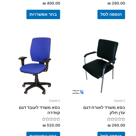
דורג
דורג
₪
400.00
₪
290.00
0
0
מתוך
מתוך
5
5
הוספה לסל
בחר אפשרויות
למוצר
זה
יש
מספר
סוגים.
ניתן
לבחור
את
האפשרויות
בעמוד
כיסאות
כיסאות
המוצר
כסא משרד לאורח דגם
כסא משרד לעובד דגם
עדן חלק
קוודרה
דורג
דורג
₪
520.00
₪
260.00
0
0
מתוך
מתוך
5
5