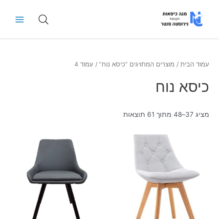
ילוג
Main
תוכן
Menu
עמוד הבית
/
מוצרים המתויגים “כיסא נוח”
/ עמוד 4
כיסא נוח
מציג 37–48 מתוך 61 תוצאות
למוצר
זה
יש
מספר
סוגים.
ניתן
לבחור
את