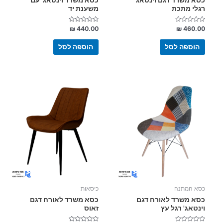
רגלי מתכת
משענת יד
דורג
דורג
₪
440.00
₪
460.00
0
0
מתוך
מתוך
5
5
הוספה לסל
הוספה לסל
למוצר
זה
יש
מספר
סוגים.
ניתן
לבחור
את
האפשרויות
בעמוד
כסא המתנה
כיסאות
המוצר
כסא משרד לאורח דגם
כסא משרד לאורח דגם
וינטאג' רגל עץ
זאוס