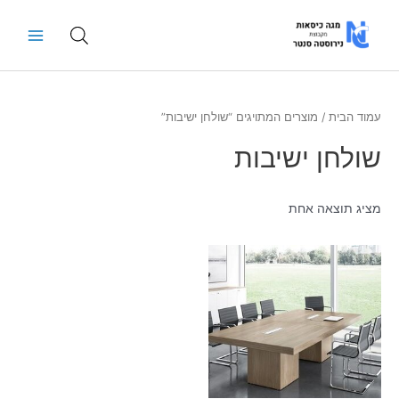
ילוג
Main
תוכן
Menu
עמוד הבית
/ מוצרים המתויגים “שולחן ישיבות”
שולחן ישיבות
מציג תוצאה אחת
טווח
למוצר
מחירים:
זה
יש
עד
מספר
סוגים.
ניתן
לבחור
את