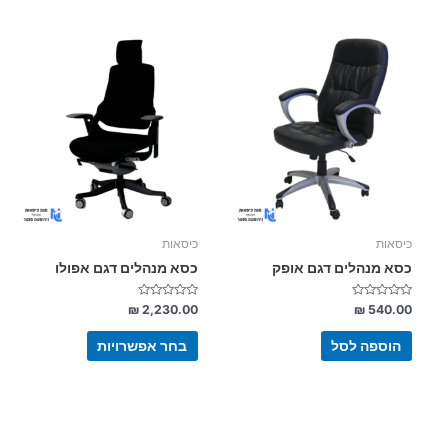
למוצר
זה
יש
מספר
סוגים.
ניתן
לבחור
את
האפשרויות
בעמוד
כיסאות
כיסאות
המוצר
כסא מנהלים דגם אופק
כסא מנהלים דגם אפולו
דורג
דורג
₪
2,230.00
₪
540.00
0
0
מתוך
מתוך
5
5
הוספה לסל
בחר אפשרויות