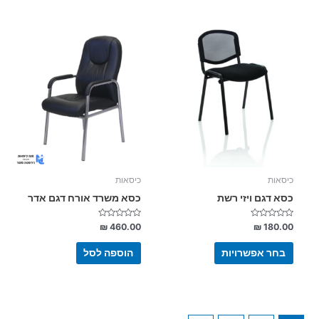
למוצר
זה
יש
מספר
סוגים.
ניתן
לבחור
את
האפשרויות
בעמוד
כיסאות
כיסאות
המוצר
כסא דגם ויזי רשת
כסא משרד אורח דגם אדר
דורג
דורג
₪
460.00
₪
180.00
0
0
מתוך
מתוך
5
5
בחר אפשרויות
הוספה לסל