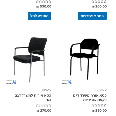
דורג
דורג
₪
530.00
₪
200.00
0
0
מתוך
מתוך
5
5
בחר אפשרויות
הוספה לסל
למוצר
זה
יש
מספר
סוגים.
ניתן
לבחור
את
האפשרויות
בעמוד
כיסאות
כיסאות
המוצר
כסא אורח משרד דגם
כסא אירוח למשרד דגם
רקפת עם ידיות
נגה
דורג
דורג
₪
270.00
₪
290.00
0
0
מתוך
מתוך