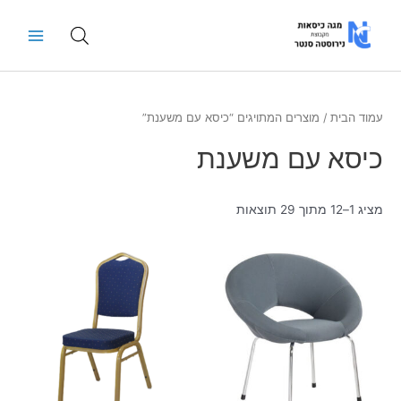
ילוג
Main
תוכן
Menu
עמוד הבית
/ מוצרים המתויגים “כיסא עם משענת”
כיסא עם משענת
מציג 1–12 מתוך 29 תוצאות
למוצר
זה
יש
מספר
סוגים.
ניתן
לבחור
את