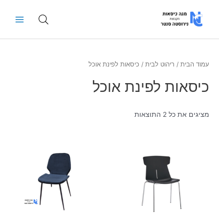
ילוג
Main
תוכן
Menu
עמוד הבית
/
ריהוט לבית
/ כיסאות לפינת אוכל
כיסאות לפינת אוכל
מציגים את כל ⁦2⁩ התוצאות
למוצר
למוצר
זה
זה
יש
יש
מספר
מספר
סוגים.
סוגים.
ניתן
ניתן
לבחור
לבחור
את
את