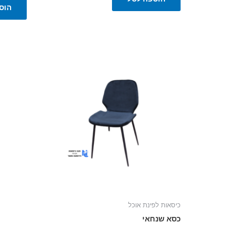
5
הוס
למוצר
זה
יש
מספר
סוגים.
ניתן
לבחור
את
האפשרויות
בעמוד
המוצר
כיסאות לפינת אוכל
כסא שנחאי