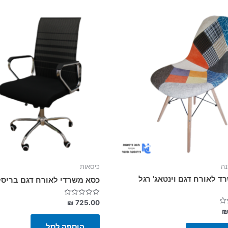
ה
כיסאות
ד לאורח דגם וינטאג' רגל
כסא משרדי לאורח דגם בריסל
דורג
₪
725.00
0
מתוך
5
הוספה לסל