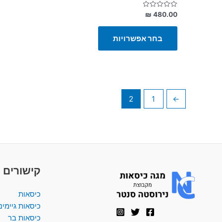
דורג
₪
480.00
0
מתוך
5
בחר אפשרויות
2
1
→
קישורים 
כיסאות
כיסאות גיימינ
כיסאות בר