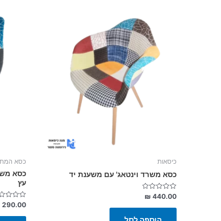
כיסאות
כסא המתנ
כסא משר
כסא משרד וינטאג' עם משענת יד
עץ
דורג
₪
440.00
0
דורג
₪
290.00
מתוך
0
5
מתוך
הוספה לסל