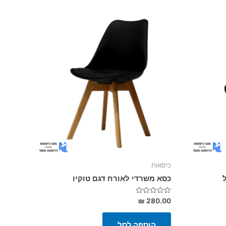
כיסאות
כסא משרדי לאורח דגם טוקיו
דורג
₪
280.00
0
מתוך
5
הוספה לסל