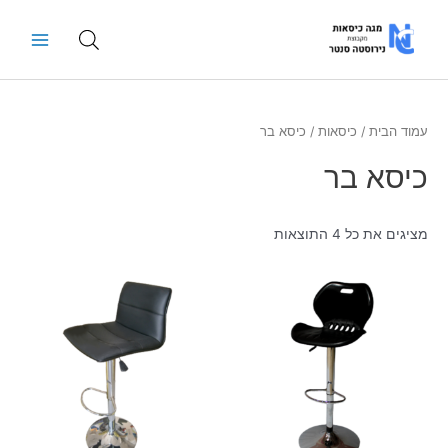
ילוג
Main
תוכן
Menu
עמוד הבית
/
כיסאות
/ כיסא בר
כיסא בר
מציגים את כל ⁦4⁩ התוצאות