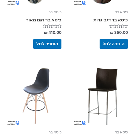
כיסא בר
כיסא בר
כיסא בר דגם גדות
כיסא בר דגם מאור
דורג
דורג
₪
410.00
₪
350.00
0
0
מתוך
מתוך
5
5
הוספה לסל
הוספה לסל
למוצר
זה
יש
מספר
סוגים.
ניתן
לבחור
את
האפשרויות
בעמוד
כיסא בר
כיסא בר
המוצר